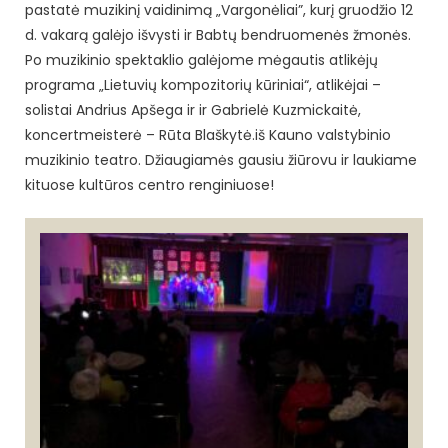
pastatė muzikinį vaidinimą „Vargonėliai”, kurį gruodžio 12
d. vakarą galėjo išvysti ir Babtų bendruomenės žmonės.
Po muzikinio spektaklio galėjome mėgautis atlikėjų
programa „Lietuvių kompozitorių kūriniai“, atlikėjai –
solistai Andrius Apšega ir ir Gabrielė Kuzmickaitė,
koncertmeisterė – Rūta Blaškytė.iš Kauno valstybinio
muzikinio teatro. Džiaugiamės gausiu žiūrovu ir laukiame
kituose kultūros centro renginiuose!