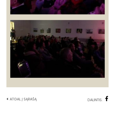
<
ATGAL Į SĄRAŠĄ
DALINTIS: