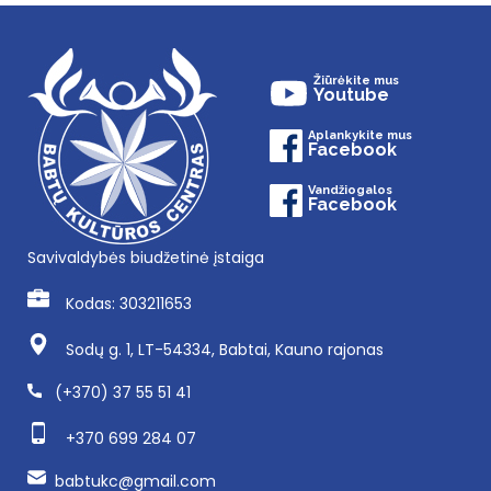
Žiūrėkite mus
Youtube
Aplankykite mus
Facebook
Vandžiogalos
Facebook
Savivaldybės biudžetinė įstaiga
Kodas: 303211653
Sodų g. 1, LT-54334, Babtai, Kauno rajonas
(+370) 37 55 51 41
+370 699 284 07
babtukc@gmail.com