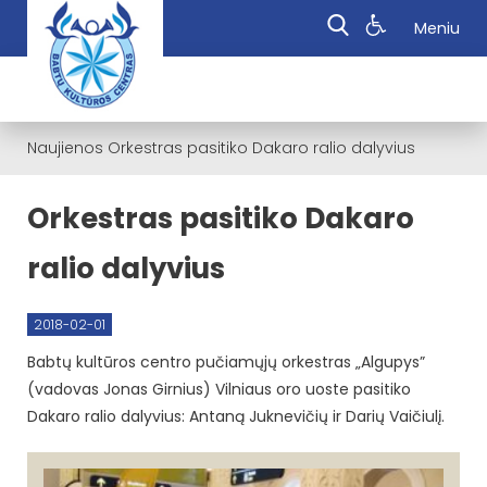
Meniu
Naujienos
Orkestras pasitiko Dakaro ralio dalyvius
Orkestras pasitiko Dakaro
ralio dalyvius
2018-02-01
Babtų kultūros centro pučiamųjų orkestras „Algupys”
(vadovas Jonas Girnius) Vilniaus oro uoste pasitiko
Dakaro ralio dalyvius: Antaną Juknevičių ir Darių Vaičiulį.