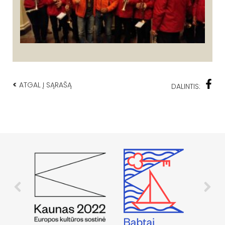
<
ATGAL Į SĄRAŠĄ
DALINTIS: