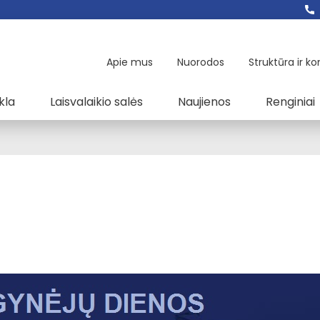
Apie mus
Nuorodos
Struktūra ir ko
kla
Laisvalaikio salės
Naujienos
Renginiai