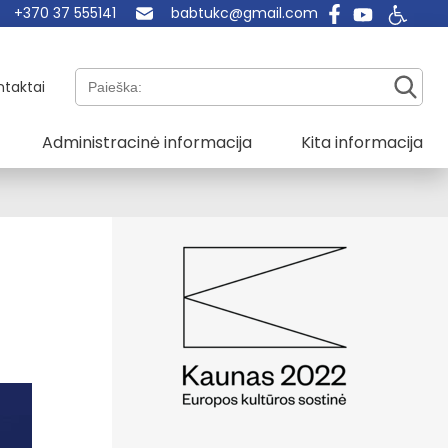
+370 37 555141
babtukc@gmail.com
Paieška:
ntaktai
Administracinė informacija
Kita informacija