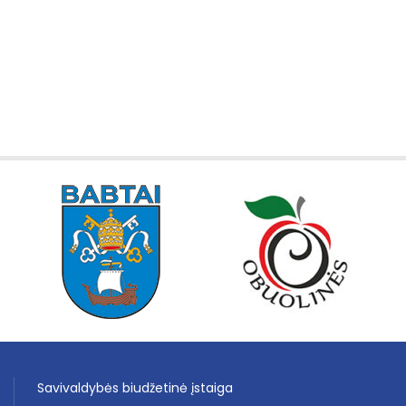
Savivaldybės biudžetinė įstaiga