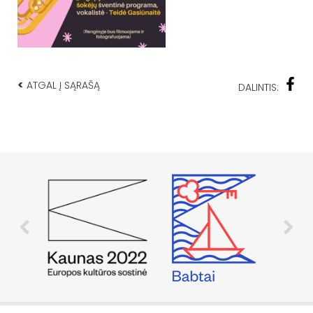
<
ATGAL Į SĄRAŠĄ
DALINTIS: