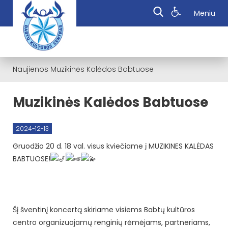
Meniu
Naujienos
Muzikinės Kalėdos Babtuose
Muzikinės Kalėdos Babtuose
2024-12-13
Gruodžio 20 d. 18 val. visus kviečiame į MUZIKINES KALĖDAS
BABTUOSE!
Šį šventinį koncertą skiriame visiems Babtų kultūros
centro organizuojamų renginių rėmėjams, partneriams,