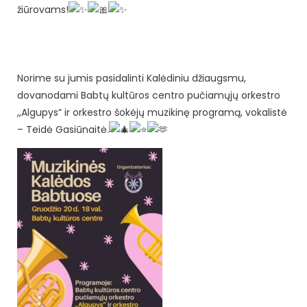
žiūrovams!
Norime su jumis pasidalinti Kalėdiniu džiaugsmu,
dovanodami Babtų kultūros centro pučiamųjų orkestro
,,Algupys” ir orkestro šokėjų muzikinę programą, vokalistė
– Teidė Gasiūnaitė.