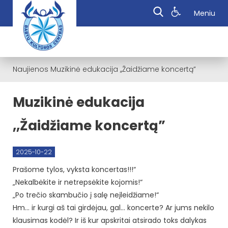
Meniu
Naujienos
Muzikinė edukacija ,,Žaidžiame koncertą”
Muzikinė edukacija
,,Žaidžiame koncertą”
2025-10-22
Prašome tylos, vyksta koncertas!!!“
„Nekalbėkite ir netrepsėkite kojomis!“
„Po trečio skambučio į salę neįleidžiame!“
Hm… ir kurgi aš tai girdėjau, gal… koncerte? Ar jums nekilo
klausimas kodėl? Ir iš kur apskritai atsirado toks dalykas