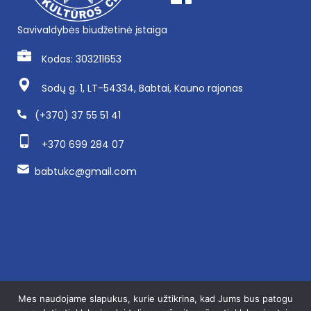
Savivaldybės biudžetinė įstaiga
Kodas: 303211653
Sodų g. 1, LT-54334, Babtai, Kauno rajonas
(+370) 37 55 51 41
+370 699 284 07
babtukc@gmail.com
Mes naudojame slapukus, kurie užtikrina, kad Jums bus patogu