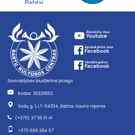
Žiūrėkite mus
Youtube
Aplankykite mus
Facebook
Vandžiogalos
Facebook
Savivaldybės biudžetinė įstaiga
Kodas: 303211653
Sodų g. 1, LT-54334, Babtai, Kauno rajonas
(+370) 37 55 51 41
+370 699 284 07