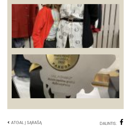
<
ATGAL Į SĄRAŠĄ
DALINTIS: