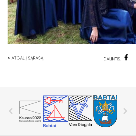
<
ATGAL Į SĄRAŠĄ
DALINTIS: