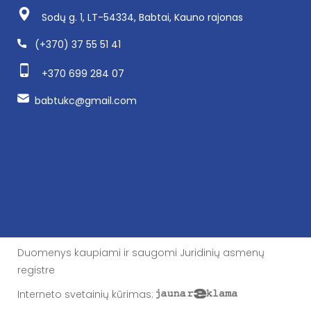
Sodų g. 1, LT-54334, Babtai, Kauno rajonas
(+370) 37 55 51 41
+370 699 284 07
babtukc@gmail.com
Duomenys kaupiami ir saugomi Juridinių asmenų
registre
Interneto svetainių kūrimas
: