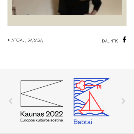
<
ATGAL Į SĄRAŠĄ
DALINTIS: