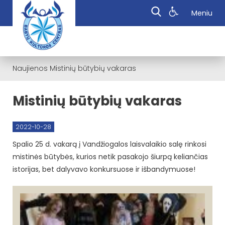
Meniu
Naujienos
Mistinių būtybių vakaras
Mistinių būtybių vakaras
2022-10-28
Spalio 25 d. vakarą į Vandžiogalos laisvalaikio salę rinkosi
mistinės būtybės, kurios netik pasakojo šiurpą keliančias
istorijas, bet dalyvavo konkursuose ir išbandymuose!