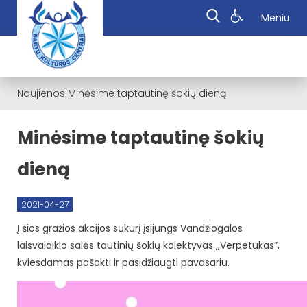
Meniu
Naujienos
Minėsime taptautinę šokių dieną
Minėsime taptautinę šokių
dieną
2021-04-27
Į šios gražios akcijos sūkurį įsijungs Vandžiogalos
laisvalaikio salės tautinių šokių kolektyvas ,,Verpetukas”,
kviesdamas pašokti ir pasidžiaugti pavasariu.