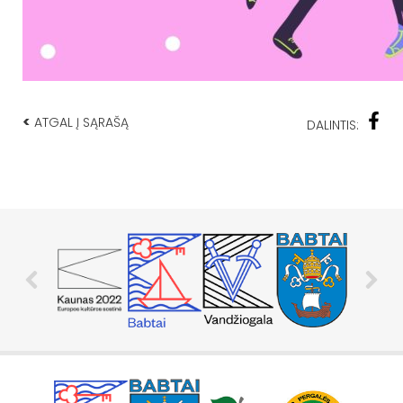
<
ATGAL Į SĄRAŠĄ
DALINTIS: