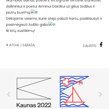
skambias dainas, poetei ir etnografei Gintarei Stankutei,
dailininkui ir poetui Arminui Dastikui už gilius žodžius ir
jautrų buvimą.
Dėkojame visiems, kurie atėjo pabūti kartu, pasiklausyti ir
pasimėgauti žodžio galia.
Iki kitų susitikimų!
<
ATGAL Į SĄRAŠĄ
DALINTIS: