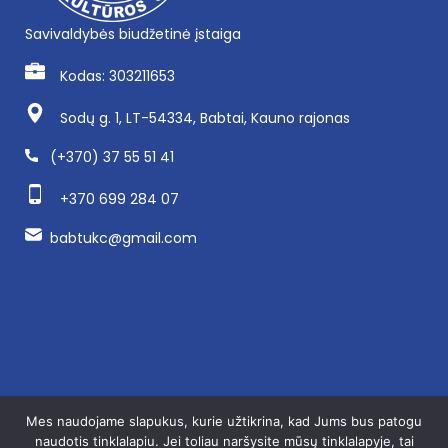
Savivaldybės biudžetinė įstaiga
Kodas: 303211653
Sodų g. 1, LT-54334, Babtai, Kauno rajonas
(+370) 37 55 51 41
+370 699 284 07
babtukc@gmail.com
Mes naudojame slapukus, kurie užtikrina, kad Jums bus patogu
naudotis tinklalapiu. Jei toliau naršysite mūsų tinklalapyje, tai