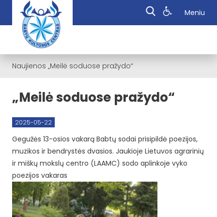
Meniu
Naujienos
„Meilė soduose pražydo“
„Meilė soduose pražydo“
2025-05-22
Gegužės 13-osios vakarą Babtų sodai prisipildė poezijos,
muzikos ir bendrystės dvasios. Jaukioje Lietuvos agrarinių
ir miškų mokslų centro (LAAMC) sodo aplinkoje vyko
poezijos vakaras