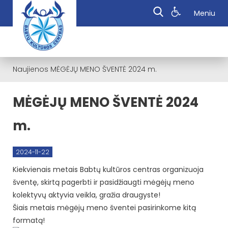
Meniu
Naujienos
MĖGĖJŲ MENO ŠVENTĖ 2024 m.
MĖGĖJŲ MENO ŠVENTĖ 2024
m.
2024-11-22
Kiekvienais metais Babtų kultūros centras organizuoja
šventę, skirtą pagerbti ir pasidžiaugti mėgėjų meno
kolektyvų aktyvia veikla, gražia draugyste!
Šiais metais mėgėjų meno šventei pasirinkome kitą
formatą!