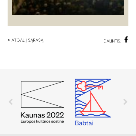
<
ATGAL Į SĄRAŠĄ
DALINTIS: