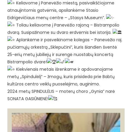
Keliavome į Panevėžio miestą, pasivaikščiojome
atnaujintomis gatvėmis, apsilankėme Stasio
Eidrigevičiaus menų centre – ,,Stasys Museum”.
Toliau keliavome į Panevėžio rajoną – Bistrampolio
dvarą. Susipažinome su dvaro erdvėmis bei istorija.
Aplankėme ir pasveikinome kolegas – Panevėžio raj.
pučiamųjų orkestrą ,,Sklepučini”, kuris šiandien šventė
25-erių metų jubiliejų ir surengė nuostabų koncertą
Bistrampolio dvare!
Kiekvienais metais išrenkame ir apdovanojame
metų ,,Spindulėlį” – žmogų, kuris prisideda prie Babtų
kultūros centro veiklų puoselėjimo, auginimo.
2024 metų SPINDULĖLIS – moterų choro ,,Gynia” narė
SONATA GASIŪNIENĖ!