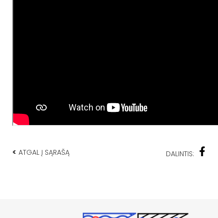
<
ATGAL Į SĄRAŠĄ
DALINTIS: