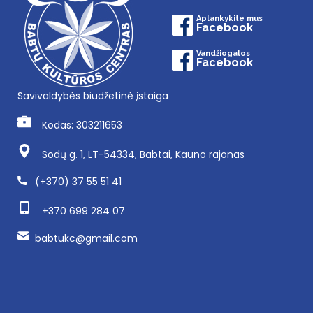
Aplankykite mus
Facebook
Vandžiogalos
Facebook
Savivaldybės biudžetinė įstaiga
Kodas: 303211653
Sodų g. 1, LT-54334, Babtai, Kauno rajonas
(+370) 37 55 51 41
+370 699 284 07
babtukc@gmail.com