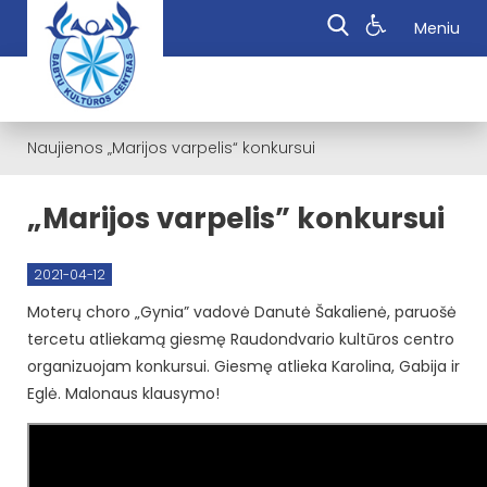
Meniu
Naujienos
„Marijos varpelis“ konkursui
„Marijos varpelis” konkursui
2021-04-12
Moterų choro „Gynia” vadovė Danutė Šakalienė, paruošė
tercetu atliekamą giesmę Raudondvario kultūros centro
organizuojam konkursui. Giesmę atlieka Karolina, Gabija ir
Eglė. Malonaus klausymo!