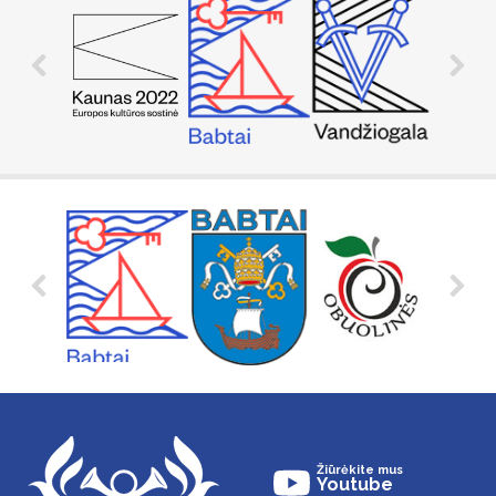
Žiūrėkite mus
Youtube