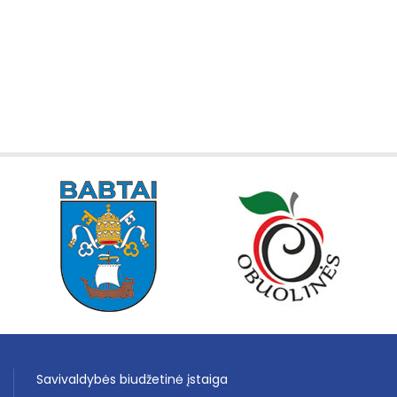
Savivaldybės biudžetinė įstaiga