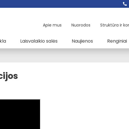
Apie mus
Nuorodos
Struktūra ir ko
kla
Laisvalaikio salės
Naujienos
Renginiai
ijos