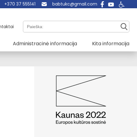
+370 37 555141
babtukc@gmail.com
Paieška:
ntaktai
Administracinė informacija
Kita informacija