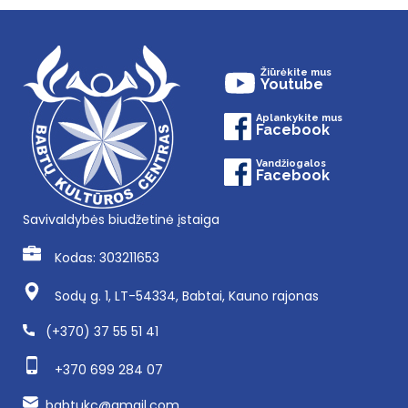
Žiūrėkite mus
Youtube
Aplankykite mus
Facebook
Vandžiogalos
Facebook
Savivaldybės biudžetinė įstaiga
Kodas: 303211653
Sodų g. 1, LT-54334, Babtai, Kauno rajonas
(+370) 37 55 51 41
+370 699 284 07
babtukc@gmail.com