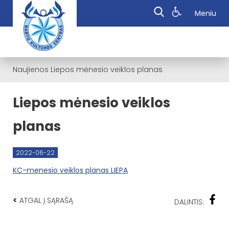
Meniu
Naujienos
Liepos mėnesio veiklos planas
Liepos mėnesio veiklos
planas
2022-06-22
KC-menesio veiklos planas LIEPA
<
ATGAL Į SĄRAŠĄ
DALINTIS: