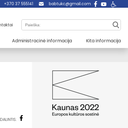
+370 37 555141
babtukc@gmail.com
Paieška:
ntaktai
Administracinė informacija
Kita informacija
DALINTIS: