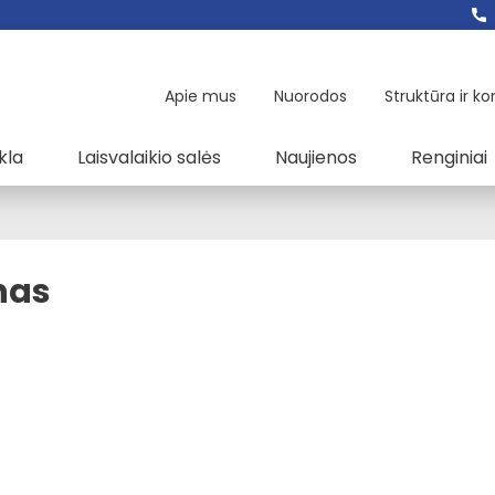
Apie mus
Nuorodos
Struktūra ir ko
kla
Laisvalaikio salės
Naujienos
Renginiai
nas