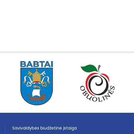
Savivaldybės biudžetinė įstaiga