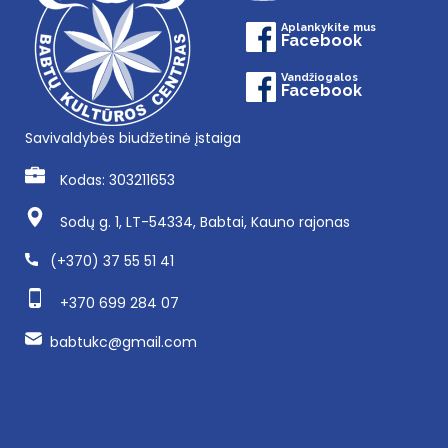
Aplankykite mus
Facebook
Vandžiogalos
Facebook
Savivaldybės biudžetinė įstaiga
Kodas: 303211653
Sodų g. 1, LT-54334, Babtai, Kauno rajonas
(+370) 37 55 51 41
+370 699 284 07
babtukc@gmail.com