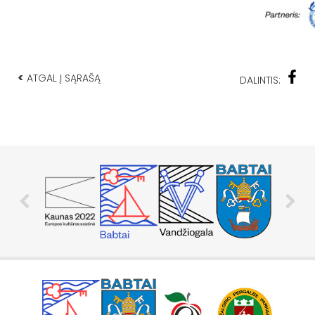
<
ATGAL Į SĄRAŠĄ
DALINTIS: