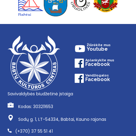
Žiūrėkite mus
Youtube
Aplankykite mus
Facebook
Vandžiogalos
Facebook
Savivaldybės biudžetinė įstaiga
Kodas: 303211653
Sodų g. 1, LT-54334, Babtai, Kauno rajonas
(+370) 37 55 51 41