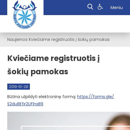
Meniu
Naujienos
Kviečiame registruotis į šokių pamokas
Kviečiame registruotis į
šokių pamokas
2019-10-28
Būtina užpildyti elektroninę formą:
https://forms.gle/
S2du8Efir2Uf1nsB9