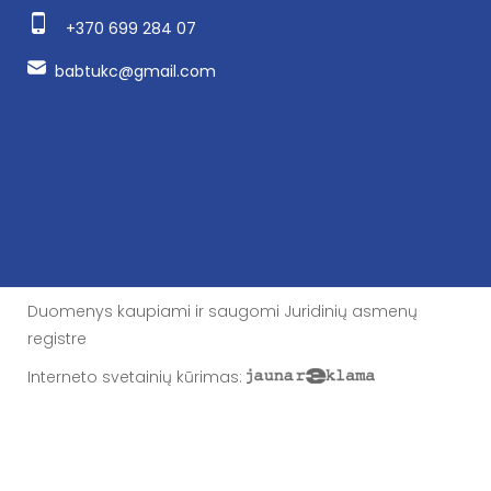
+370 699 284 07
babtukc@gmail.com
Duomenys kaupiami ir saugomi Juridinių asmenų
registre
Interneto svetainių kūrimas
: