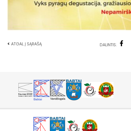
<
ATGAL Į SĄRAŠĄ
DALINTIS: