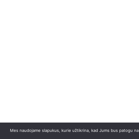
Mes naudojame slapukus, kurie užtikrina, kad Jums bus patogu naudot