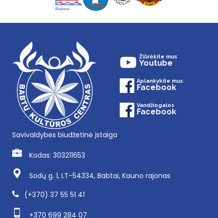
Žiūrėkite mus
Youtube
Aplankykite mus
Facebook
Vandžiogalos
Facebook
Savivaldybės biudžetinė įstaiga
Kodas: 303211653
Sodų g. 1, LT-54334, Babtai, Kauno rajonas
(+370) 37 55 51 41
+370 699 284 07