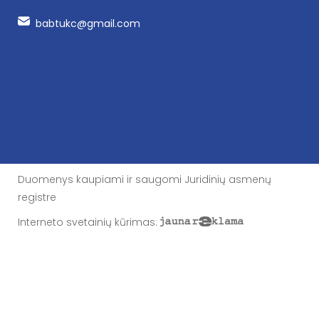
babtukc@gmail.com
Duomenys kaupiami ir saugomi Juridinių asmenų
registre
Interneto svetainių kūrimas
: