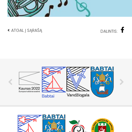
<
ATGAL Į SĄRAŠĄ
DALINTIS: