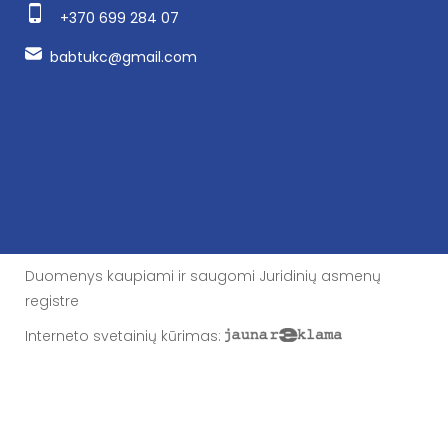
+370 699 284 07
babtukc@gmail.com
Duomenys kaupiami ir saugomi Juridinių asmenų
registre
Interneto svetainių kūrimas
: