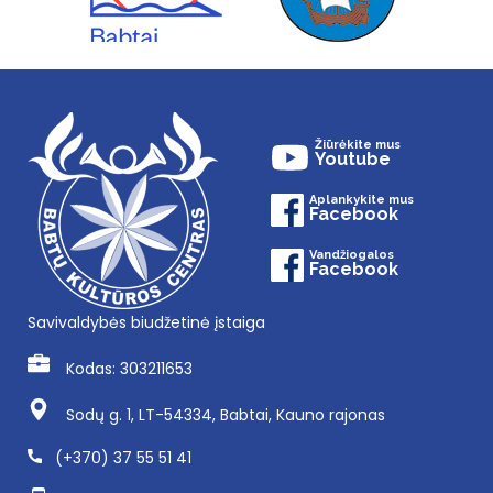
Žiūrėkite mus
Youtube
Aplankykite mus
Facebook
Vandžiogalos
Facebook
Savivaldybės biudžetinė įstaiga
Kodas: 303211653
Sodų g. 1, LT-54334, Babtai, Kauno rajonas
(+370) 37 55 51 41