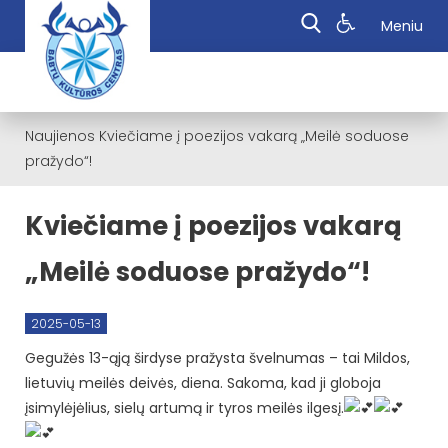
Meniu
Naujienos
Kviečiame į poezijos vakarą „Meilė soduose
pražydo“!
Kviečiame į poezijos vakarą
„Meilė soduose pražydo“!
2025-05-13
Gegužės 13-ąją širdyse pražysta švelnumas – tai Mildos,
lietuvių meilės deivės, diena. Sakoma, kad ji globoja
įsimylėjėlius, sielų artumą ir tyros meilės ilgesį.