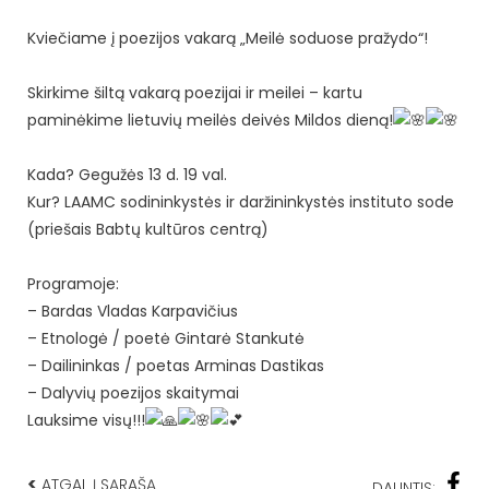
Kviečiame į poezijos vakarą „Meilė soduose pražydo“!
Skirkime šiltą vakarą poezijai ir meilei – kartu
paminėkime lietuvių meilės deivės Mildos dieną!
Kada? Gegužės 13 d. 19 val.
Kur? LAAMC sodininkystės ir daržininkystės instituto sode
(priešais Babtų kultūros centrą)
Programoje:
– Bardas Vladas Karpavičius
– Etnologė / poetė Gintarė Stankutė
– Dailininkas / poetas Arminas Dastikas
– Dalyvių poezijos skaitymai
Lauksime visų!!!
<
ATGAL Į SĄRAŠĄ
DALINTIS: