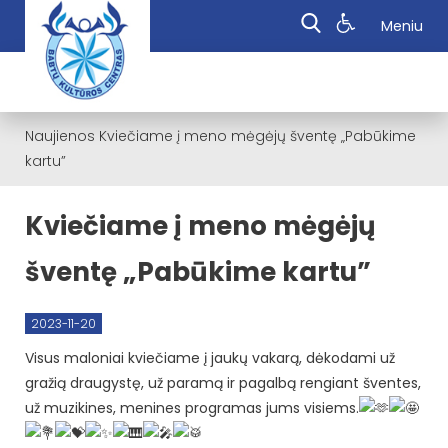
Meniu
Naujienos
Kviečiame į meno mėgėjų šventę „Pabūkime
kartu”
Kviečiame į meno mėgėjų
šventę „Pabūkime kartu”
2023-11-20
Visus maloniai kviečiame į jaukų vakarą, dėkodami už
gražią draugystę, už paramą ir pagalbą rengiant šventes,
už muzikines, menines programas jums visiems.