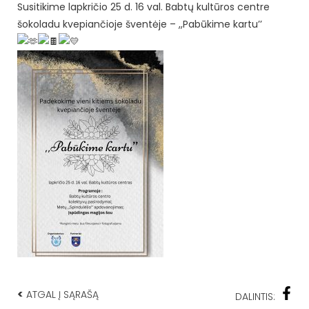
Susitikime lapkričio 25 d. 16 val. Babtų kultūros centre
šokoladu kvepiančioje šventėje – ,,Pabūkime kartu’’
<
ATGAL Į SĄRAŠĄ
DALINTIS: