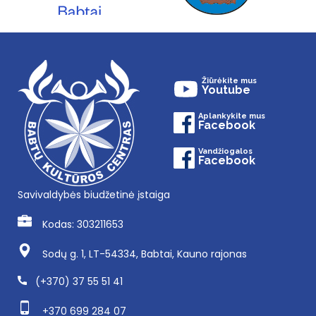
Žiūrėkite mus
Youtube
Aplankykite mus
Facebook
Vandžiogalos
Facebook
Savivaldybės biudžetinė įstaiga
Kodas: 303211653
Sodų g. 1, LT-54334, Babtai, Kauno rajonas
(+370) 37 55 51 41
+370 699 284 07