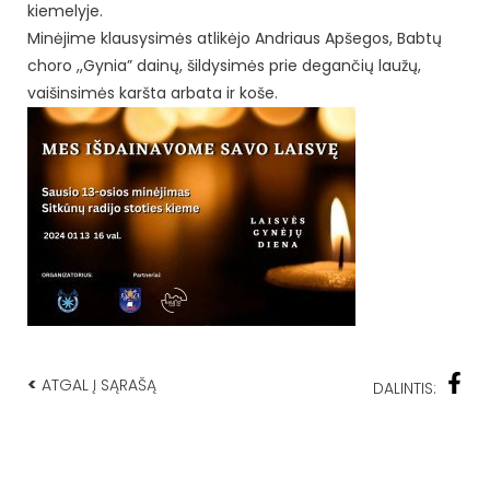
kiemelyje.
Minėjime klausysimės atlikėjo Andriaus Apšegos, Babtų
choro ,,Gynia” dainų, šildysimės prie degančių laužų,
vaišinsimės karšta arbata ir koše.
<
ATGAL Į SĄRAŠĄ
DALINTIS: