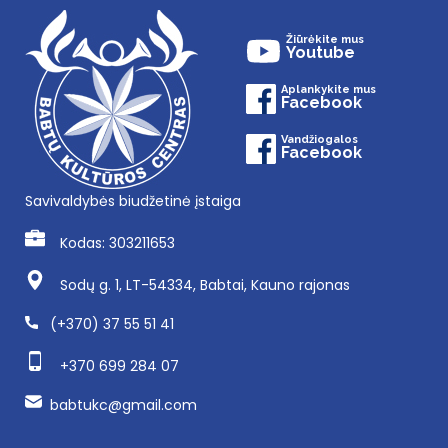
Žiūrėkite mus
Youtube
Aplankykite mus
Facebook
Vandžiogalos
Facebook
Savivaldybės biudžetinė įstaiga
Kodas: 303211653
Sodų g. 1, LT-54334, Babtai, Kauno rajonas
(+370) 37 55 51 41
+370 699 284 07
babtukc@gmail.com