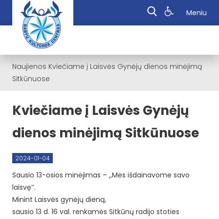
Meniu
Naujienos
Kviečiame į Laisvės Gynėjų dienos minėjimą
Sitkūnuose
Kviečiame į Laisvės Gynėjų
dienos minėjimą Sitkūnuose
2024-01-04
Sausio 13-osios minėjimas – ,,Mes išdainavome savo
laisvę’’.
Minint Laisvės gynėjų dieną,
sausio 13 d. 16 val. renkamės Sitkūnų radijo stoties