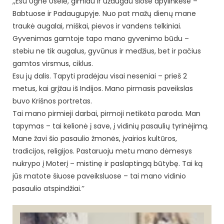
,,Esu Ugnė Uselė, gimiau ir užaugau šiose apylinkėse –
Babtuose ir Padaugupyje. Nuo pat mažų dienų mane
traukė augalai, miškai, pievos ir vandens telkiniai.
Gyvenimas gamtoje tapo mano gyvenimo būdu –
stebiu ne tik augalus, gyvūnus ir medžius, bet ir pačius
gamtos virsmus, ciklus.
Esu jų dalis. Tapyti pradėjau visai neseniai – prieš 2
metus, kai grįžau iš Indijos. Mano pirmasis paveikslas
buvo Krišnos portretas.
Tai mano pirmieji darbai, pirmoji netikėta paroda. Man
tapymas – tai kelionė į save, į vidinių pasaulių tyrinėjimą.
Mane žavi šio pasaulio žmonės, įvairios kultūros,
tradicijos, religijos. Pastaruoju metu mano dėmesys
nukrypo į Moterį – mistinę ir paslaptingą būtybę. Tai ką
jūs matote šiuose paveiksluose – tai mano vidinio
pasaulio atspindžiai.’’