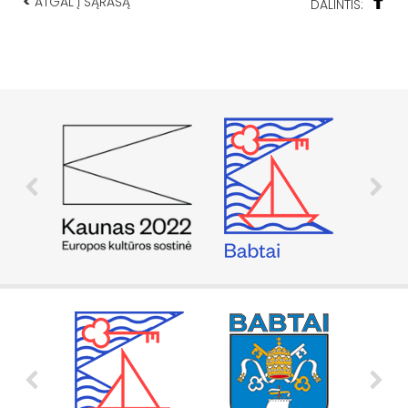
<
ATGAL Į SĄRAŠĄ
DALINTIS: