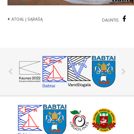
<
ATGAL Į SĄRAŠĄ
DALINTIS: