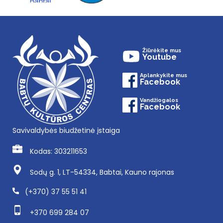
Žiūrėkite mus
Youtube
Aplankykite mus
Facebook
Vandžiogalos
Facebook
Savivaldybės biudžetinė įstaiga
Kodas: 303211653
Sodų g. 1, LT-54334, Babtai, Kauno rajonas
(+370) 37 55 51 41
+370 699 284 07