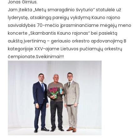
Jonas Girnius.
Jam įteikta „Metų smaragdinio švyturio“ statulėlė už
lyderystę, atsakingą pareigų vykdymą Kauno rajono
savivaldybės 70-mečio įprasminančiame mėgėjų meno
koncerte „Skambantis Kauno rajonas“ bei pasiektą
aukštą įvertinimą – geriausio orkestro apdovanojimą B
kategorijoje XXV-ajame Lietuvos pučiamųjų orkestrų
čempionate.Sveikinimai!!!