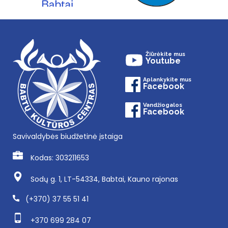
Žiūrėkite mus
Youtube
Aplankykite mus
Facebook
Vandžiogalos
Facebook
Savivaldybės biudžetinė įstaiga
Kodas: 303211653
Sodų g. 1, LT-54334, Babtai, Kauno rajonas
(+370) 37 55 51 41
+370 699 284 07