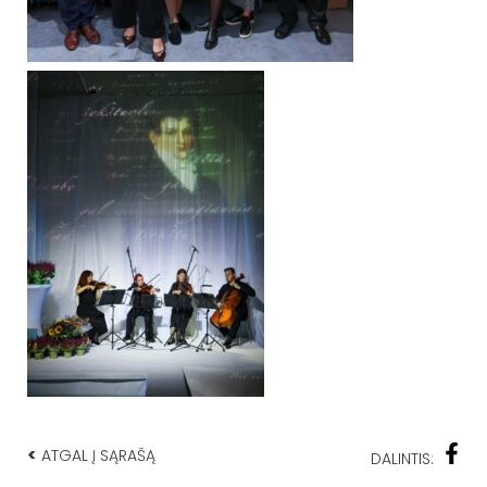
<
ATGAL Į SĄRAŠĄ
DALINTIS: