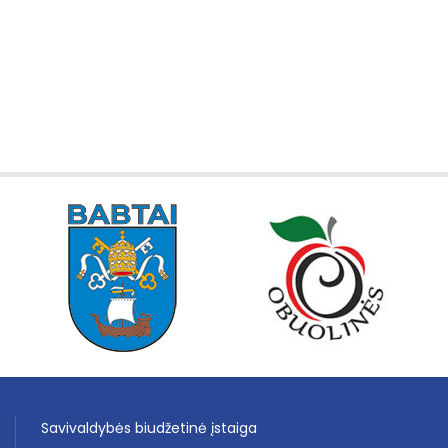
Savivaldybės biudžetinė įstaiga