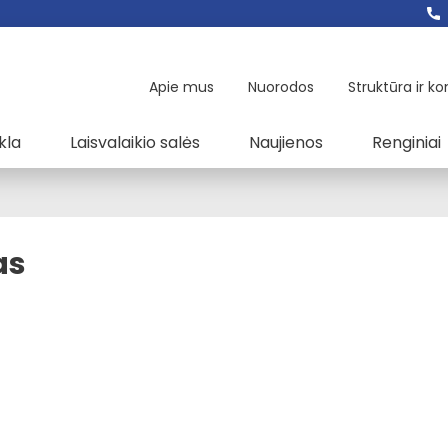
Apie mus
Nuorodos
Struktūra ir ko
kla
Laisvalaikio salės
Naujienos
Renginiai
as