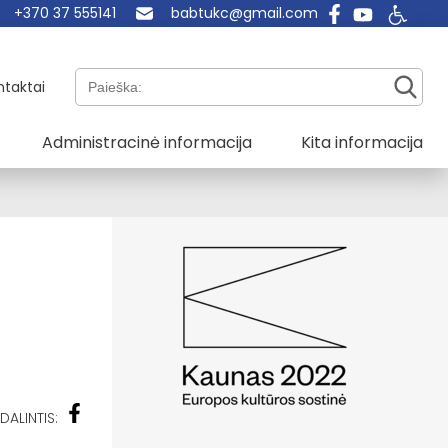
+370 37 555141
babtukc@gmail.com
Paieška:
ntaktai
Administracinė informacija
Kita informacija
DALINTIS: