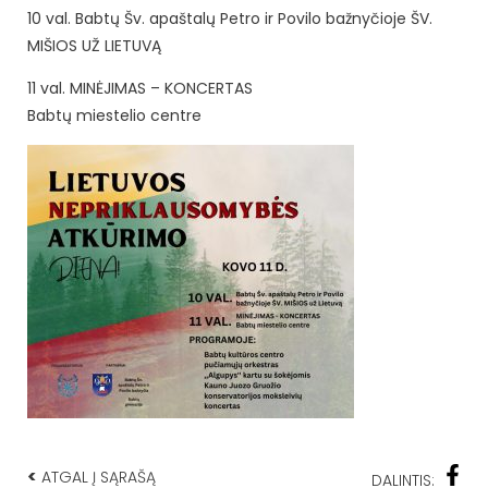
10 val. Babtų Šv. apaštalų Petro ir Povilo bažnyčioje ŠV.
MIŠIOS UŽ LIETUVĄ
11 val. MINĖJIMAS – KONCERTAS
Babtų miestelio centre
<
ATGAL Į SĄRAŠĄ
DALINTIS: