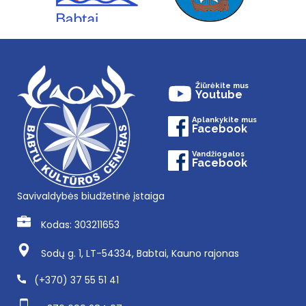
Žiūrėkite mus
Youtube
Aplankykite mus
Facebook
Vandžiogalos
Facebook
Savivaldybės biudžetinė įstaiga
Kodas: 303211653
Sodų g. 1, LT-54334, Babtai, Kauno rajonas
(+370) 37 55 51 41