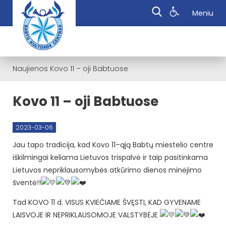
Meniu
Naujienos
Kovo 11 – oji Babtuose
Kovo 11 – oji Babtuose
2023-03-06
Jau tapo tradicija, kad Kovo 11–ąją Babtų miestelio centre
iškilmingai keliama Lietuvos trispalvė ir taip pasitinkama
Lietuvos nepriklausomybės atkūrimo dienos minėjimo
šventė!!
Tad KOVO 11 d. VISUS KVIEČIAME ŠVĘSTI, KAD GYVENAME
LAISVOJE IR NEPRIKLAUSOMOJE VALSTYBĖJE