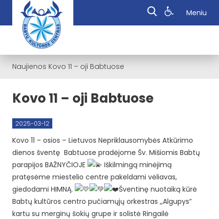
Meniu
Naujienos
Kovo 11 – oji Babtuose
Kovo 11 – oji Babtuose
2025-03-12
Kovo 11 – osios – Lietuvos Nepriklausomybės Atkūrimo
dienos šventę Babtuose pradėjome Šv. Mišiomis Babtų
parapijos BAŽNYČIOJE
Iškilmingą minėjimą
pratęsėme miestelio centre pakeldami vėliavas,
giedodami HIMNĄ.
Šventinę nuotaiką kūrė
Babtų kultūros centro pučiamųjų orkestras ,,Algupys”
kartu su merginų šokių grupe ir solistė Ringailė