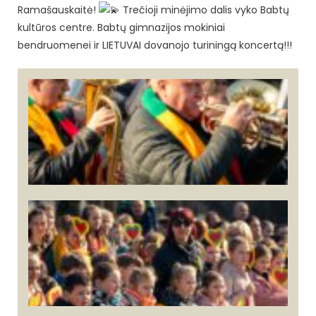
Ramašauskaitė!
Trečioji minėjimo dalis vyko Babtų
kultūros centre. Babtų gimnazijos mokiniai
bendruomenei ir LIETUVAI dovanojo turiningą koncertą!!!