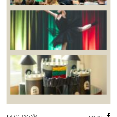
<
ATGAL Į SĄRAŠĄ
DALINTIS: