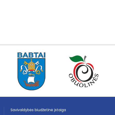
Savivaldybės biudžetinė įstaiga