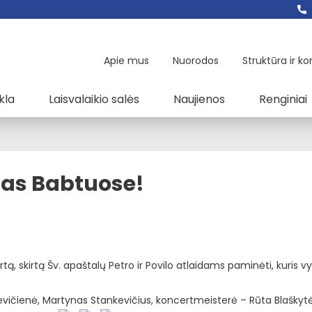
Apie mus
Nuorodos
Struktūra ir ko
kla
Laisvalaikio salės
Naujienos
Renginiai
tas Babtuose!
rtą, skirtą Šv. apaštalų Petro ir Povilo atlaidams paminėti, kuris v
kevičienė, Martynas Stankevičius, koncertmeisterė – Rūta Blaškytė