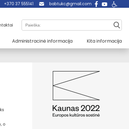
+370 37 555141
babtukc@gmail.com
Paieška:
ntaktai
Administracinė informacija
Kita informacija
yks
, o