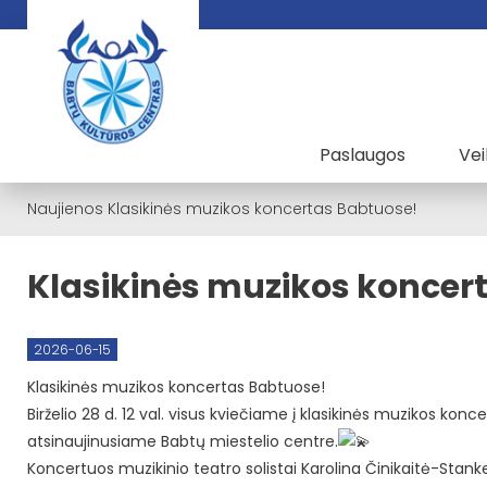
Paslaugos
Vei
Naujienos
Klasikinės muzikos koncertas Babtuose!
Klasikinės muzikos koncer
2026-06-15
Klasikinės muzikos koncertas Babtuose!
Birželio 28 d. 12 val. visus kviečiame į klasikinės muzikos konce
atsinaujinusiame Babtų miestelio centre.
Koncertuos muzikinio teatro solistai Karolina Činikaitė-Stan