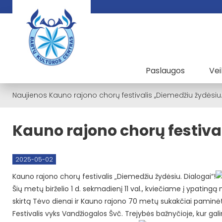
Paslaugos
Vei
Naujienos
Kauno rajono chorų festivalis ,,Diemedžiu žydėsiu.
Kauno rajono chorų festival
2025-05-02
Kauno rajono chorų festivalis „Diemedžiu žydėsiu. Dialogai“!
Šių metų birželio 1 d. sekmadienį 11 val., kviečiame į ypating
skirtą Tėvo dienai ir Kauno rajono 70 metų sukakčiai paminėt
Festivalis vyks Vandžiogalos Švč. Trejybės bažnyčioje, kur galin