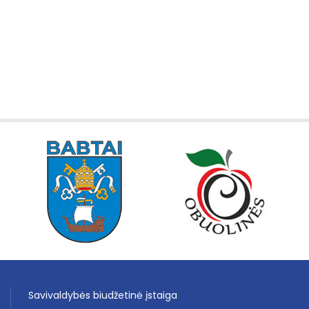
Savivaldybės biudžetinė įstaiga