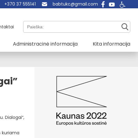
+370 37 555141
babtukc@gmail.com
Paieška:
ntaktai
Administracinė informacija
Kita informacija
gai”
. Dialogai“,
us kuriama