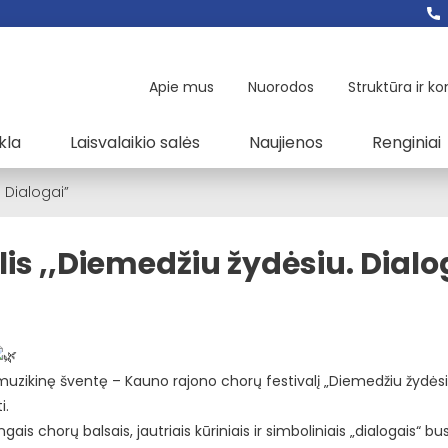
Apie mus
Nuorodos
Struktūra ir ko
kla
Laisvalaikio salės
Naujienos
Renginiai
 Dialogai”
is ,,Diemedžiu žydėsiu. Dialo
ą muzikinę šventę – Kauno rajono chorų festivalį „Diemedžiu žydėsiu
i.
gais chorų balsais, jautriais kūriniais ir simboliniais „dialogais“ b