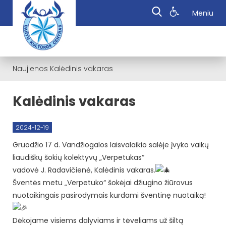
Meniu
Naujienos
Kalėdinis vakaras
Kalėdinis vakaras
2024-12-19
Gruodžio 17 d. Vandžiogalos laisvalaikio salėje įvyko vaikų
liaudiškų šokių kolektyvų „Verpetukas“
vadovė J. Radavičienė, Kalėdinis vakaras.
Šventės metu „Verpetuko“ šokėjai džiugino žiūrovus
nuotaikingais pasirodymais kurdami šventinę nuotaiką!
Dėkojame visiems dalyviams ir tėveliams už šiltą