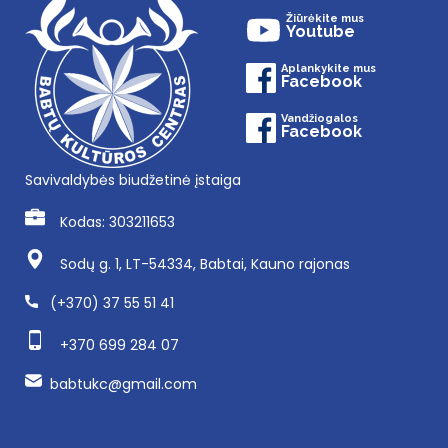
Žiūrėkite mus
Youtube
Aplankykite mus
Facebook
Vandžiogalos
Facebook
Savivaldybės biudžetinė įstaiga
Kodas: 303211653
Sodų g. 1, LT-54334, Babtai, Kauno rajonas
(+370) 37 55 51 41
+370 699 284 07
babtukc@gmail.com