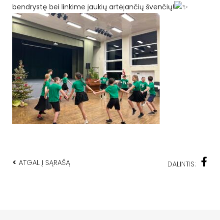
bendrystę bei linkime jaukių artėjančių švenčių!
<
ATGAL Į SĄRAŠĄ
DALINTIS: