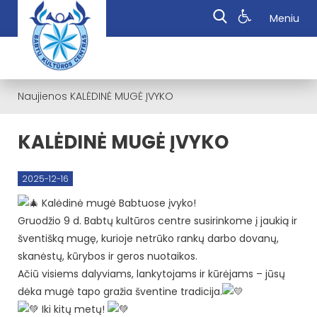
Meniu
Naujienos
KALĖDINĖ MUGĖ ĮVYKO
KALĖDINĖ MUGĖ ĮVYKO
2025-12-16
Kalėdinė mugė Babtuose įvyko!
Gruodžio 9 d. Babtų kultūros centre susirinkome į jaukią ir
šventišką mugę, kurioje netrūko rankų darbo dovanų,
skanėstų, kūrybos ir geros nuotaikos.
Ačiū visiems dalyviams, lankytojams ir kūrėjams – jūsų
dėka mugė tapo gražia šventine tradicija.
Iki kitų metų!