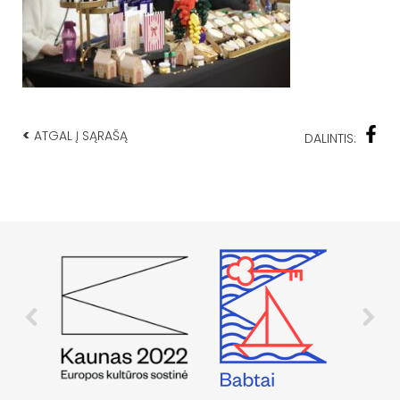
<
ATGAL Į SĄRAŠĄ
DALINTIS: