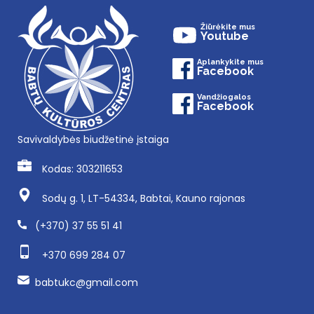
Žiūrėkite mus
Youtube
Aplankykite mus
Facebook
Vandžiogalos
Facebook
Savivaldybės biudžetinė įstaiga
Kodas: 303211653
Sodų g. 1, LT-54334, Babtai, Kauno rajonas
(+370) 37 55 51 41
+370 699 284 07
babtukc@gmail.com