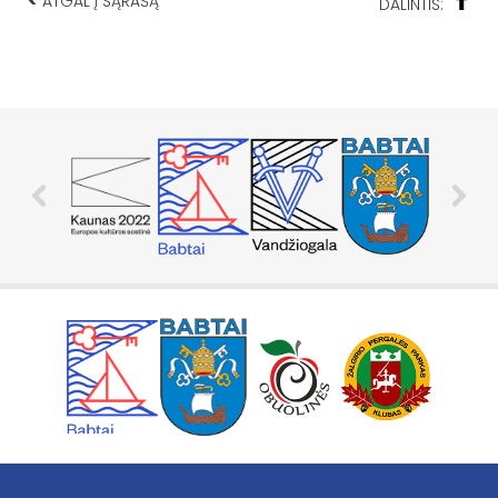
<
ATGAL Į SĄRAŠĄ
DALINTIS: