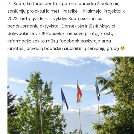
Babtų kultūros centras pateikė paraišką Šiuolaikinių
seniūnijų projektui laimėti. Pateikė – ir laimėjo. Projektą iki
2022 metų gvildens ir vykdys Babtų seniūnijos
bendruomenių aktyvistai. Domėkitės ir jūs!!! Aktyviai
dalyvaukime visi!!! Puoselėkime savo gimtąjį kraštą.
Informaciją sekite mūsų facebook paskyroje arba
junkitės į privačią babtiškių šiuolaikinių seniūnijų grupę