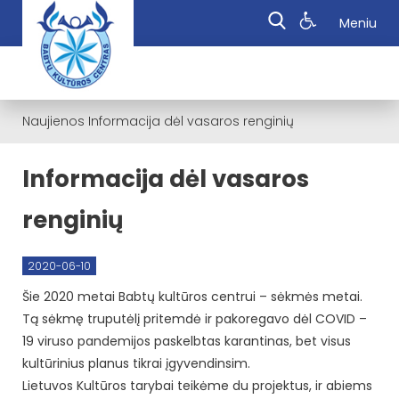
Meniu
Naujienos
Informacija dėl vasaros renginių
Informacija dėl vasaros
renginių
2020-06-10
Šie 2020 metai Babtų kultūros centrui – sėkmės metai.
Tą sėkmę truputėlį pritemdė ir pakoregavo dėl COVID –
19 viruso pandemijos paskelbtas karantinas, bet visus
kultūrinius planus tikrai įgyvendinsim.
Lietuvos Kultūros tarybai teikėme du projektus, ir abiems