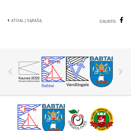
<
ATGAL Į SĄRAŠĄ
DALINTIS: