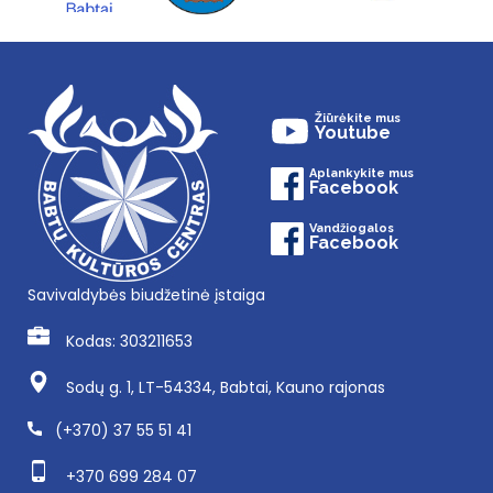
Žiūrėkite mus
Youtube
Aplankykite mus
Facebook
Vandžiogalos
Facebook
Savivaldybės biudžetinė įstaiga
Kodas: 303211653
Sodų g. 1, LT-54334, Babtai, Kauno rajonas
(+370) 37 55 51 41
+370 699 284 07