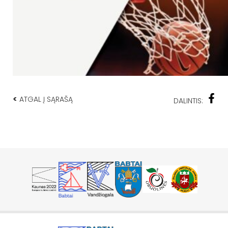
<
ATGAL Į SĄRAŠĄ
DALINTIS: