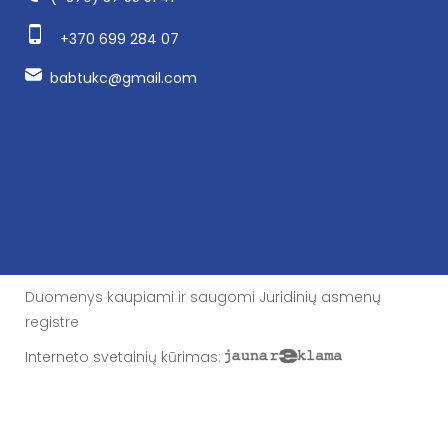
+370 699 284 07
babtukc@gmail.com
Duomenys kaupiami ir saugomi Juridinių asmenų
registre
Interneto svetainių kūrimas
: