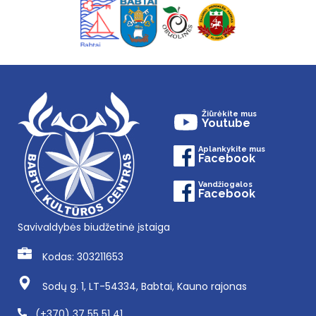
Žiūrėkite mus
Youtube
Aplankykite mus
Facebook
Vandžiogalos
Facebook
Savivaldybės biudžetinė įstaiga
Kodas: 303211653
Sodų g. 1, LT-54334, Babtai, Kauno rajonas
(+370) 37 55 51 41