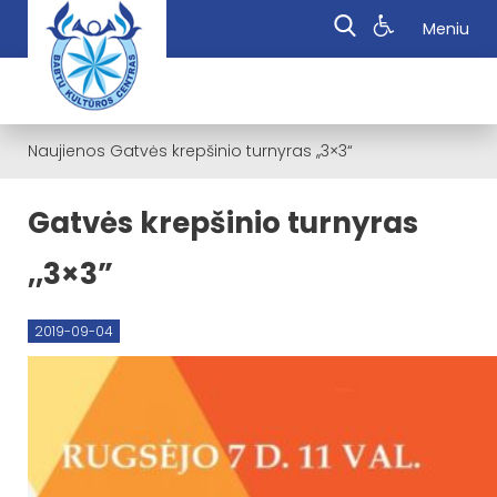
Meniu
Naujienos
Gatvės krepšinio turnyras ,,3×3“
Gatvės krepšinio turnyras
,,3×3”
2019-09-04