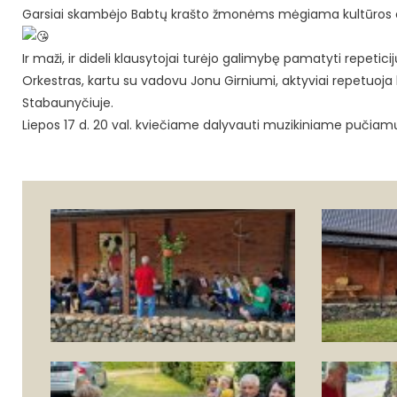
Garsiai skambėjo Babtų krašto žmonėms mėgiama kultūros cen
Ir maži, ir dideli klausytojai turėjo galimybę pamatyti repeticij
Orkestras, kartu su vadovu Jonu Girniumi, aktyviai repetuoja k
Stabaunyčiuje.
Liepos 17 d. 20 val. kviečiame dalyvauti muzikiniame pučiamų