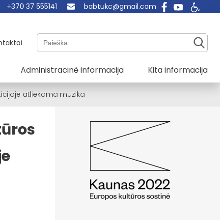
+370 37 555141
babtukc@gmail.com
Paieška:
ntaktai
Administracinė informacija
Kita informacija
icijoje atliekama muzika
tūros
je