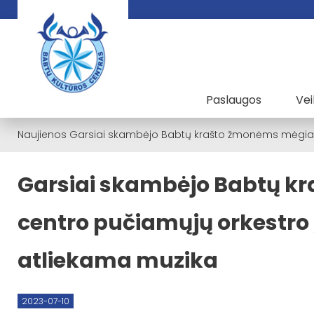
Paslaugos
Vei
Naujienos
Garsiai skambėjo Babtų krašto žmonėms mėgiama k
Garsiai skambėjo Babtų k
centro pučiamųjų orkestro ,
atliekama muzika
2023-07-10