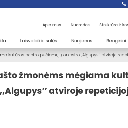
Apie mus
Nuorodos
Struktūra ir ko
kla
Laisvalaikio salės
Naujienos
Renginiai
ultūros centro pučiamųjų orkestro ,,Algupys’’ atviroje repet
rašto žmonėms mėgiama kul
,Algupys’’ atviroje repeticijo