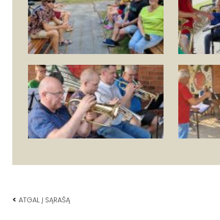
<
ATGAL Į SĄRAŠĄ