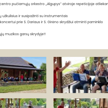
tro pučiamųjų orkestro ,,Algupys’’ atviroje repeticijoje atlie
ų užkulisius ir susipažinti su instrumentais
oncertui prie S. Dariaus ir S. Girėno skrydžiui atminti paminklo
jų muzikos garsų skrydyje!!