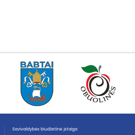
Savivaldybės biudžetinė įstaiga