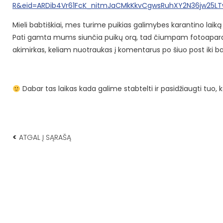
R&eid=ARDib4Vr61FcK_nitmJaCMkKkvCgwsRuhXY2N36jw25LT
Mieli babtiškiai, mes turime puikias galimybes karantino laiką p
Pati gamta mums siunčia puikų orą, tad čiumpam fotoapara
akimirkas, keliam nuotraukas į komentarus po šiuo post iki b
Dabar tas laikas kada galime stabtelti ir pasidžiaugti tuo,
<
ATGAL Į SĄRAŠĄ