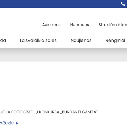
Apie mus
Nuorodos
Struktūra ir ko
kla
Laisvalaikio salės
Naujienos
Renginiai
ANIZUOJA FOTOGRAFIJŲ KONKURSĄ ,,BUNDANTI GAMTA”
_=%2CdC-R-