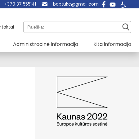
+370 37 555141
babtukc@gmail.com
Paieška:
ntaktai
Administracinė informacija
Kita informacija