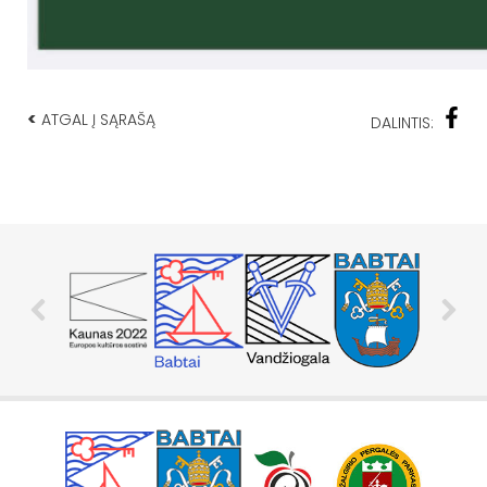
<
ATGAL Į SĄRAŠĄ
DALINTIS: