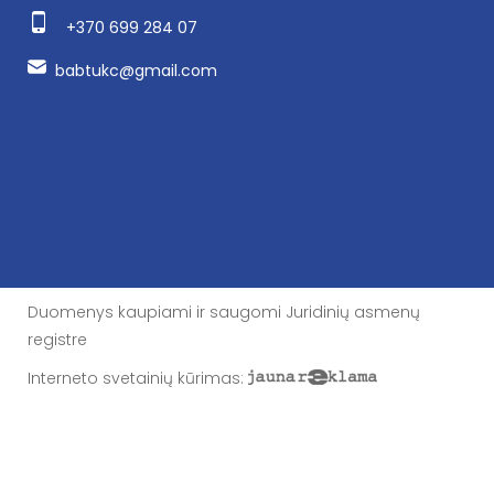
+370 699 284 07
babtukc@gmail.com
Duomenys kaupiami ir saugomi Juridinių asmenų
registre
Interneto svetainių kūrimas
: