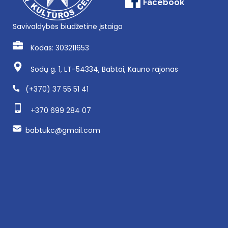
Facebook
Savivaldybės biudžetinė įstaiga
Kodas: 303211653
Sodų g. 1, LT-54334, Babtai, Kauno rajonas
(+370) 37 55 51 41
+370 699 284 07
babtukc@gmail.com