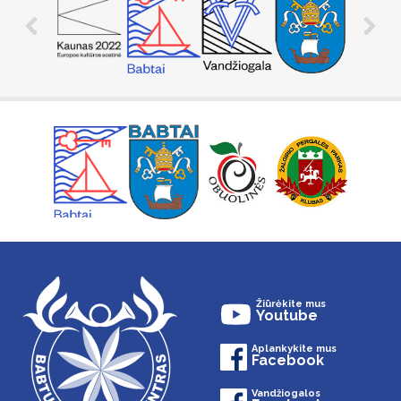
Žiūrėkite mus
Youtube
Aplankykite mus
Facebook
Vandžiogalos