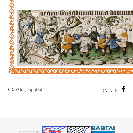
<
ATGAL Į SĄRAŠĄ
DALINTIS: