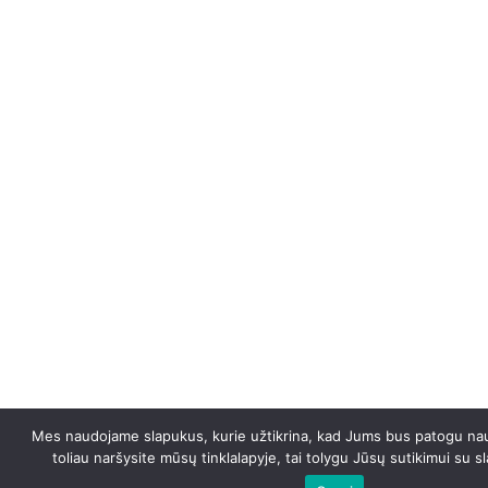
Mes naudojame slapukus, kurie užtikrina, kad Jums bus patogu naud
toliau naršysite mūsų tinklalapyje, tai tolygu Jūsų sutikimui su 