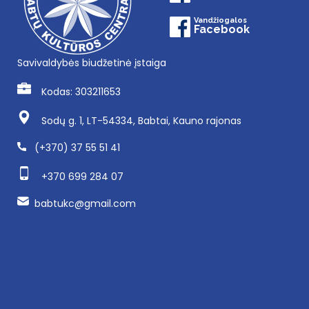
Vandžiogalos
Facebook
Savivaldybės biudžetinė įstaiga
Kodas: 303211653
Sodų g. 1, LT-54334, Babtai, Kauno rajonas
(+370) 37 55 51 41
+370 699 284 07
babtukc@gmail.com