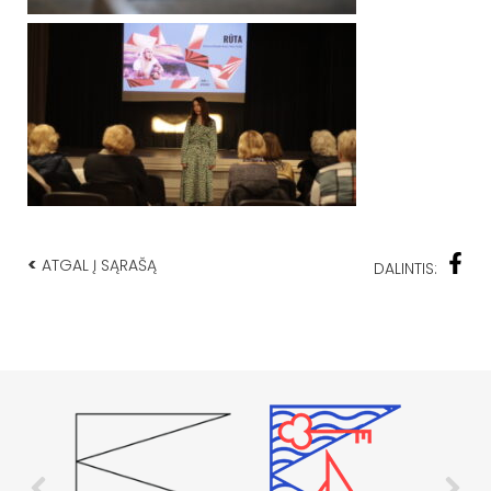
<
ATGAL Į SĄRAŠĄ
DALINTIS: