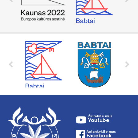
Žiūrėkite mus
Youtube
Aplankykite mus
Facebook