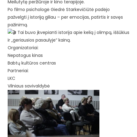
Meilutytę peržiūroje ir kino terapijoje.
Po filmo psichologė Giedrė Starkevičiūtė padėjo
pažvelgti į istoriją giliau – per emocijas, patirtis ir savęs
pažinimą.
Tai buvo įkvepianti istorija apie kelią į olimpą, iššūkius
ir „geriausios pasaulyje“ kainą.
Organizatoriai:
Nepatogus kinas
Babtų kultūros centras
Partneriai:
LKC
Vilniaus savivaldybė