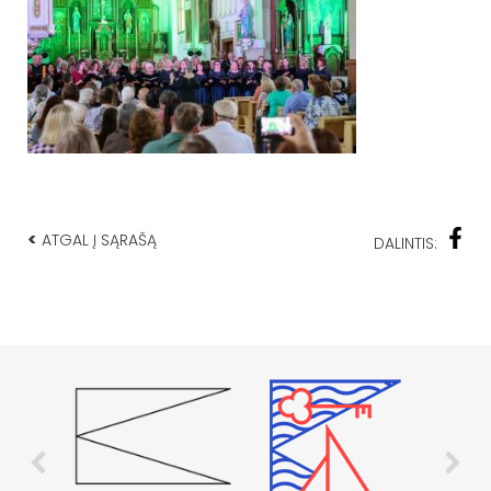
<
ATGAL Į SĄRAŠĄ
DALINTIS: