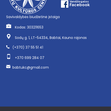
Vandžiogalos
Facebook
Savivaldybės biudžetinė įstaiga
Kodas: 303211653
Sodų g. 1, LT-54334, Babtai, Kauno rajonas
(+370) 37 55 51 41
+370 699 284 07
babtukc@gmail.com