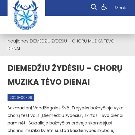
Meniu
Naujienos
DIEMEDŽIU ŽYDĖSIU – CHORŲ MUZIKA TĖVO
DIENAI
DIEMEDŽIU ŽYDĖSIU – CHORŲ
MUZIKA TĖVO DIENAI
2026-06-09
Sekmadienį Vandžiogalos Švč. Trejybės bažnyčioje vyko
chorų festivalis „Diemedžiu žydėsiu“, skirtas Tėvo dienai
paminėti. Sakralioje bažnyčios erdvėje skambėjusi
chorinė muzika kvietė sustoti kasdienybės skuboje,