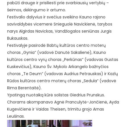
pabūti drauge ir prisiliesti prie svarbiausių vertybių –
šeimos, dėkingumo ir artumo.
Festivalio dalyvius ir svečius sveikino Kauno rajono
savivaldybės vicemerė Snieguolė Navickienė, tarybos
narys Algirdas Navickas, Vandžiogalos seniūnas Jurgis
Bukauskas.
Festivalyje pasirodė Babtų kultūros centro moterų
choras „Gynia“ (vadovė Danutė Sakalienė), Kauno
kultūros centro vyrų choras „Perkūnas“ (vadovas Gustas
Kuskevičius), Kauno Šv. Mykolo Arkangelo bažnyčios
choras „Te Deum“ (vadovas Audrius Petrauskas) ir Kazlų
Rūdos kultūros centro moterų choras „Sedula“ (vadovė
Rima Berentaitė).
Ypatingą nuotaiką kūrė solistas Giedrius Prunskus.
Chorams akompanavo Agnė Pranculytė-Jončienė, Ayda
Kugevičienė ir Vaidas Theisen, trimitu grojo Arnas
Leušinas.