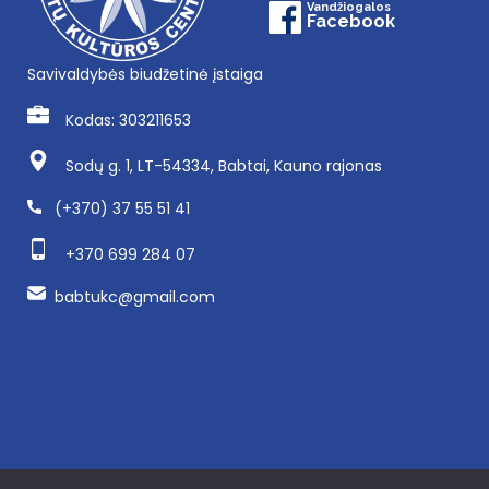
Vandžiogalos
Facebook
Savivaldybės biudžetinė įstaiga
Kodas: 303211653
Sodų g. 1, LT-54334, Babtai, Kauno rajonas
(+370) 37 55 51 41
+370 699 284 07
babtukc@gmail.com