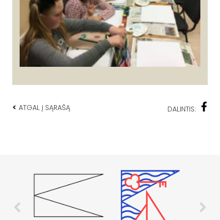
<
ATGAL Į SĄRAŠĄ
DALINTIS: