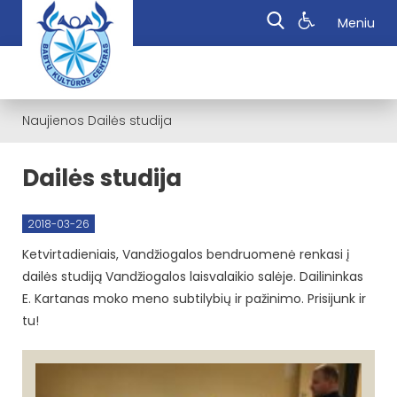
Meniu
Naujienos
Dailės studija
Dailės studija
2018-03-26
Ketvirtadieniais, Vandžiogalos bendruomenė renkasi į
dailės studiją Vandžiogalos laisvalaikio salėje. Dailininkas
E. Kartanas moko meno subtilybių ir pažinimo. Prisijunk ir
tu!