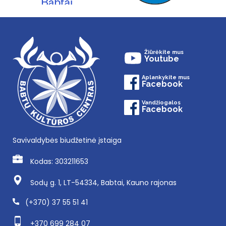
Žiūrėkite mus
Youtube
Aplankykite mus
Facebook
Vandžiogalos
Facebook
Savivaldybės biudžetinė įstaiga
Kodas: 303211653
Sodų g. 1, LT-54334, Babtai, Kauno rajonas
(+370) 37 55 51 41
+370 699 284 07