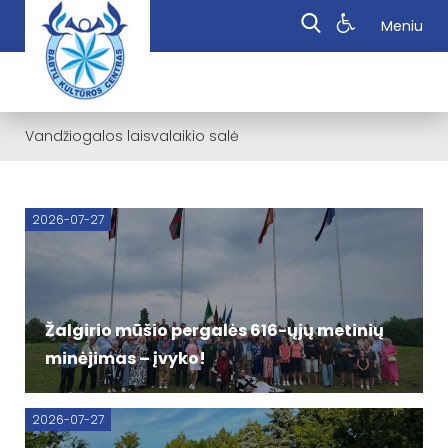
Meniu
Vandžiogalos laisvalaikio salė
2026-07-27
Žalgirio mūšio pergalės 616-ųjų metinių
minėjimas – įvyko!
2026-07-27