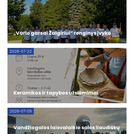
„Vario garsai Žalgiriui“ renginys įvyko
2026-07-22
Keramikos ir tapybos užsiėmimai
2026-07-09
Vandžiogalos laisvalaikio salės liaudiškų