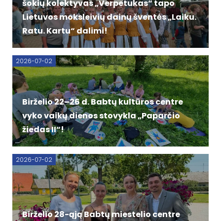
šokių kolektyvas „Verpetukas“ tapo
Lietuvos moksleivių dainų šventės „Laiku.
Ratu. Kartu“ dalimi!
2026-07-02
Birželio 22–26 d. Babtų kultūros centre
vyko vaikų dienos stovykla „Paparčio
žiedas II“!
2026-07-02
Birželio 28-ąją Babtų miestelio centre