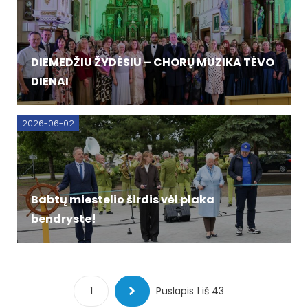
DIEMEDŽIU ŽYDĖSIU – CHORŲ MUZIKA TĖVO
DIENAI
2026-06-02
Babtų miestelio širdis vėl plaka
bendryste!
1
Next
Puslapis 1 iš 43