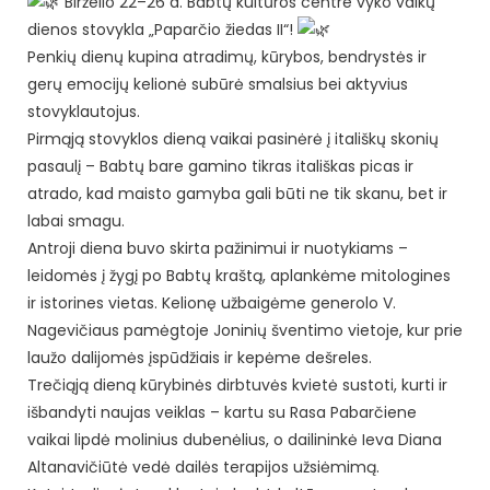
Birželio 22–26 d. Babtų kultūros centre vyko vaikų
dienos stovykla „Paparčio žiedas II“!
Penkių dienų kupina atradimų, kūrybos, bendrystės ir
gerų emocijų kelionė subūrė smalsius bei aktyvius
stovyklautojus.
Pirmąją stovyklos dieną vaikai pasinėrė į itališkų skonių
pasaulį – Babtų bare gamino tikras itališkas picas ir
atrado, kad maisto gamyba gali būti ne tik skanu, bet ir
labai smagu.
Antroji diena buvo skirta pažinimui ir nuotykiams –
leidomės į žygį po Babtų kraštą, aplankėme mitologines
ir istorines vietas. Kelionę užbaigėme generolo V.
Nagevičiaus pamėgtoje Joninių šventimo vietoje, kur prie
laužo dalijomės įspūdžiais ir kepėme dešreles.
Trečiąją dieną kūrybinės dirbtuvės kvietė sustoti, kurti ir
išbandyti naujas veiklas – kartu su Rasa Pabarčiene
vaikai lipdė molinius dubenėlius, o dailininkė Ieva Diana
Altanavičiūtė vedė dailės terapijos užsiėmimą.