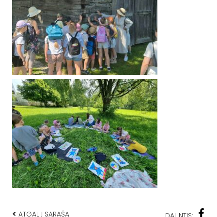
<
ATGAL Į SĄRAŠĄ
DALINTIS: