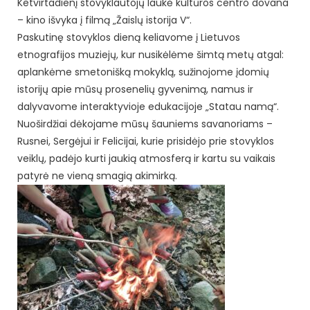
Ketvirtadienį stovyklautojų laukė kultūros centro dovana
– kino išvyka į filmą „Žaislų istorija V“.
Paskutinę stovyklos dieną keliavome į Lietuvos
etnografijos muziejų, kur nusikėlėme šimtą metų atgal:
aplankėme smetonišką mokyklą, sužinojome įdomių
istorijų apie mūsų prosenelių gyvenimą, namus ir
dalyvavome interaktyvioje edukacijoje „Statau namą“.
Nuoširdžiai dėkojame mūsų šauniems savanoriams –
Rusnei, Sergėjui ir Felicijai, kurie prisidėjo prie stovyklos
veiklų, padėjo kurti jaukią atmosferą ir kartu su vaikais
patyrė ne vieną smagią akimirką.