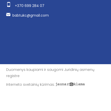
+370 699 284 07
babtukc@gmail.com
Duomenys kaupiami ir saugomi Juridinių asmenų
registre
Interneto svetainių kūrimas
: