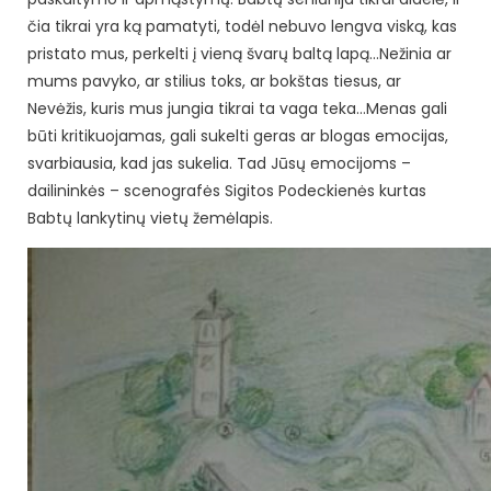
čia tikrai yra ką pamatyti, todėl nebuvo lengva viską, kas
pristato mus, perkelti į vieną švarų baltą lapą…Nežinia ar
mums pavyko, ar stilius toks, ar bokštas tiesus, ar
Nevėžis, kuris mus jungia tikrai ta vaga teka…Menas gali
būti kritikuojamas, gali sukelti geras ar blogas emocijas,
svarbiausia, kad jas sukelia. Tad Jūsų emocijoms –
dailininkės – scenografės Sigitos Podeckienės kurtas
Babtų lankytinų vietų žemėlapis.