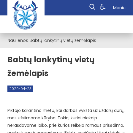
Meniu
Naujienos
Babtų lankytinų vietų žemėlapis
Babtų lankytinų vietų
žemėlapis
2020-04-23
Piktojo karantino metu, kai darbas vyksta už uždarų durų,
mes užsiimame kūryba. Tokia, kuriai niekaip
nerasdavome laiko, prie kurios reikėjo ramaus prisėdimo,
paskaitymo ir apmąstymų. Babtų seniūnija tikrai didelė, ir