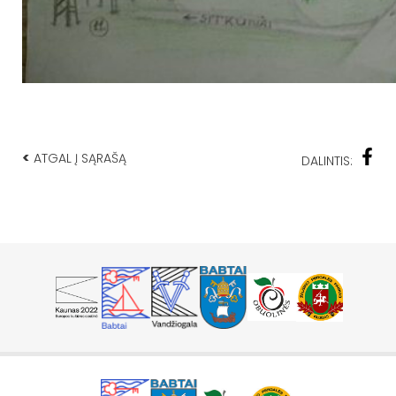
<
ATGAL Į SĄRAŠĄ
DALINTIS: