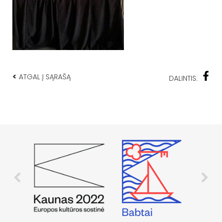
<
ATGAL Į SĄRAŠĄ
DALINTIS: