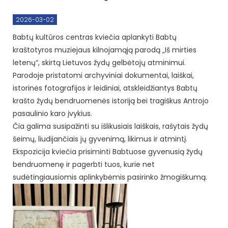
2026-03-02
Babtų kultūros centras kviečia aplankyti Babtų
kraštotyros muziejaus kilnojamąją parodą „Iš mirties
letenų“, skirtą Lietuvos žydų gelbėtojų atminimui.
Parodoje pristatomi archyviniai dokumentai, laiškai,
istorinės fotografijos ir leidiniai, atskleidžiantys Babtų
krašto žydų bendruomenės istoriją bei tragiškus Antrojo
pasaulinio karo įvykius.
Čia galima susipažinti su išlikusiais laiškais, rašytais žydų
šeimų, liudijančiais jų gyvenimą, likimus ir atmintį.
Ekspozicija kviečia prisiminti Babtuose gyvenusią žydų
bendruomenę ir pagerbti tuos, kurie net
sudėtingiausiomis aplinkybėmis pasirinko žmogiškumą.