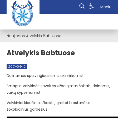
Meniu
Naujienos
Atvelykis Babtuose
Atvelykis Babtuose
2021-04-12
Dalinamės spalvingiausiomis akimirkomis!
Smagus Velykinės savaitės užbaigimas šokiais, dainomis,
vaikų šypsenomis!
Velykiniai kiaušiniai iškeisti į greitai tirpstančius
šokoladinius gardėsius!