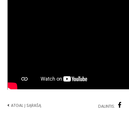
<
ATGAL Į SĄRAŠĄ
DALINTIS: