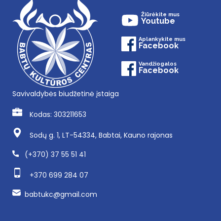
Žiūrėkite mus
Youtube
Aplankykite mus
Facebook
Vandžiogalos
Facebook
Savivaldybės biudžetinė įstaiga
Kodas: 303211653
Sodų g. 1, LT-54334, Babtai, Kauno rajonas
(+370) 37 55 51 41
+370 699 284 07
babtukc@gmail.com