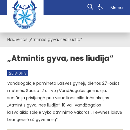
Meniu
Naujienos
„Atmintis gyva, nes liudija“
„Atmintis gyva, nes liudija“
2018-01-13
Vandžiogaloje paminėta Laisvės gynėjų dienos 27-osios
metinės. Sausio 12 d. rytą Vandžiogalos gimnazija,
seniūnija prisijungė prie visuotinės pilietinės akcijos
„Atmintis gyva, nes liudija“. 18 val. Vandžiogalos
laisvalaikio salėje vyko atminimo vakaras ,,Tėvynės laisvė
brangesnė už gyvenimą”.