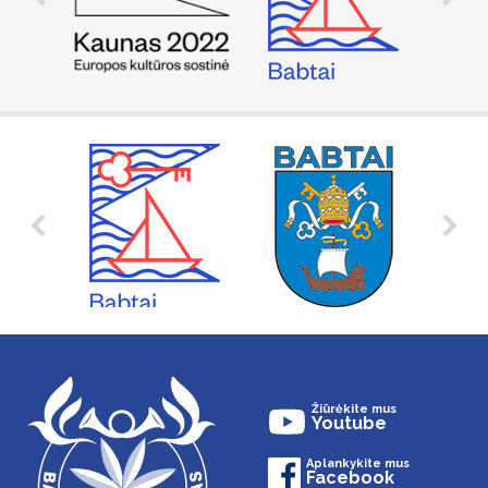
Žiūrėkite mus
Youtube
Aplankykite mus
Facebook