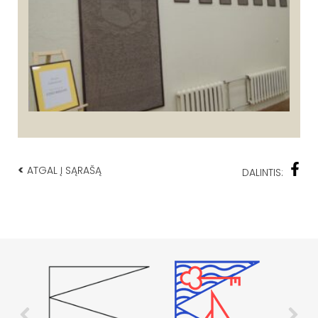
<
ATGAL Į SĄRAŠĄ
DALINTIS: