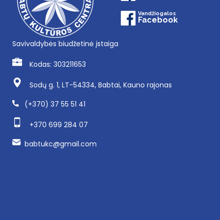
Vandžiogalos
Facebook
Savivaldybės biudžetinė įstaiga
Kodas: 303211653
Sodų g. 1, LT-54334, Babtai, Kauno rajonas
(+370) 37 55 51 41
+370 699 284 07
babtukc@gmail.com