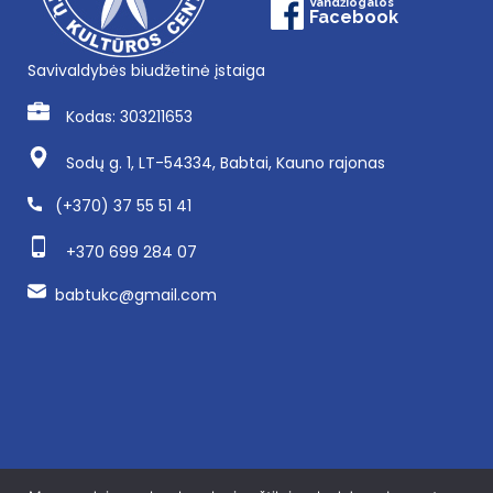
Vandžiogalos
Facebook
Savivaldybės biudžetinė įstaiga
Kodas: 303211653
Sodų g. 1, LT-54334, Babtai, Kauno rajonas
(+370) 37 55 51 41
+370 699 284 07
babtukc@gmail.com