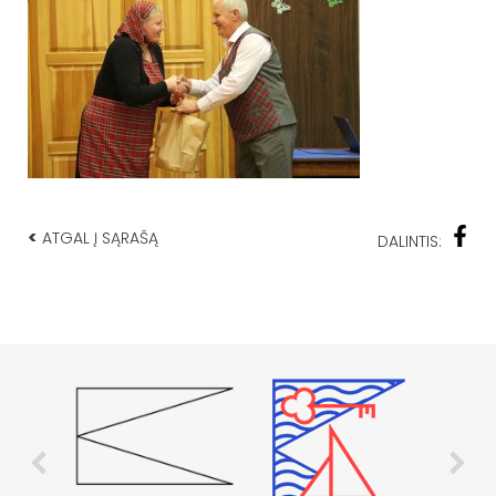
<
ATGAL Į SĄRAŠĄ
DALINTIS: