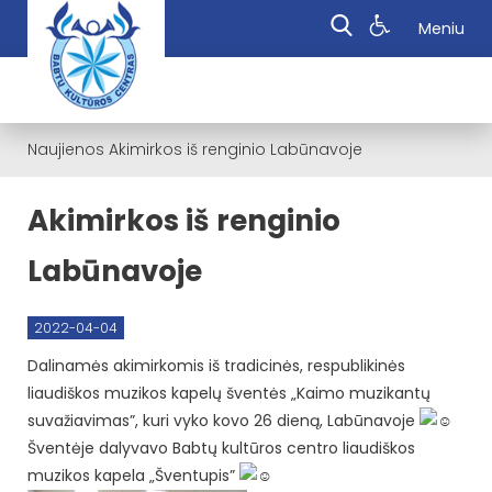
Meniu
Naujienos
Akimirkos iš renginio Labūnavoje
Akimirkos iš renginio
Labūnavoje
2022-04-04
Dalinamės akimirkomis iš tradicinės, respublikinės
liaudiškos muzikos kapelų šventės „Kaimo muzikantų
suvažiavimas”, kuri vyko kovo 26 dieną, Labūnavoje
Šventėje dalyvavo Babtų kultūros centro liaudiškos
muzikos kapela „Šventupis”