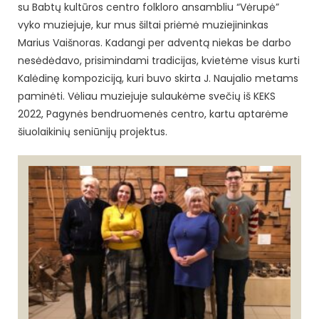
su Babtų kultūros centro folkloro ansambliu “Vėrupė”
vyko muziejuje, kur mus šiltai priėmė muziejininkas
Marius Vaišnoras. Kadangi per adventą niekas be darbo
nesėdėdavo, prisimindami tradicijas, kvietėme visus kurti
Kalėdinę kompoziciją, kuri buvo skirta J. Naujalio metams
paminėti. Vėliau muziejuje sulaukėme svečių iš KEKS
2022, Pagynės bendruomenės centro, kartu aptarėme
šiuolaikinių seniūnijų projektus.