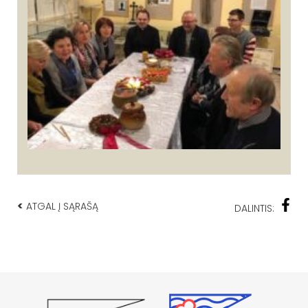
<
ATGAL Į SĄRAŠĄ
DALINTIS: