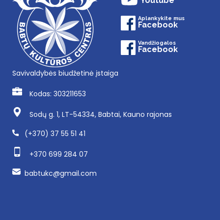
Youtube
Aplankykite mus
Facebook
Vandžiogalos
Facebook
Savivaldybės biudžetinė įstaiga
Kodas: 303211653
Sodų g. 1, LT-54334, Babtai, Kauno rajonas
(+370) 37 55 51 41
+370 699 284 07
babtukc@gmail.com