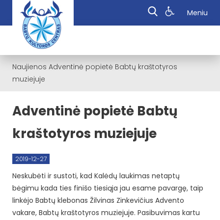
Meniu
Naujienos
Adventinė popietė Babtų kraštotyros
muziejuje
Adventinė popietė Babtų
kraštotyros muziejuje
2019-12-27
Neskubėti ir sustoti, kad Kalėdų laukimas netaptų
bėgimu kada ties finišo tiesiąja jau esame pavargę, taip
linkėjo Babtų klebonas Žilvinas Zinkevičius Advento
vakare, Babtų kraštotyros muziejuje. Pasibuvimas kartu