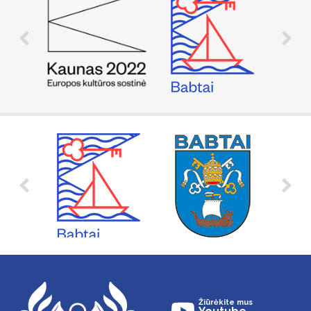
Žiūrėkite mus